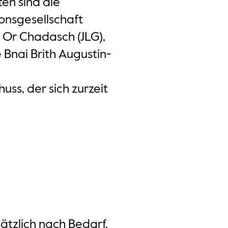
en sind die
gionsgesellschaft
e Or Chadasch (JLG),
e Bnai Brith Augustin-
uss, der sich zurzeit
ätzlich nach Bedarf.