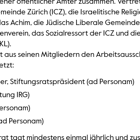
ener öffentlicher Ämter zusammen. Vertret
emeinde Zürich (ICZ), die Israelitische Reli
udas Achim, die Jüdische Liberale Gemeind
uenverein, das Sozialressort der ICZ und di
KL).
t aus seinen Mitgliedern den Arbeitsaussch
etzt:
r, Stiftungsratspräsident (ad Personam)
tung IRG)
Personam)
(ad Personam)
at tagt mindestens einmal jährlich und zus